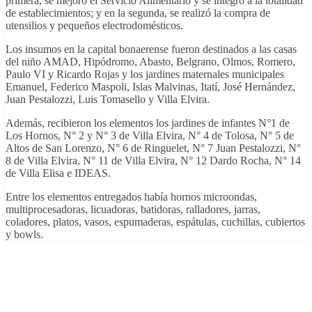
primera, se mejoró el Servicio Alimentario y se integró a la totalidad
de establecimientos; y en la segunda, se realizó la compra de
utensilios y pequeños electrodomésticos.
Los insumos en la capital bonaerense fueron destinados a las casas
del niño AMAD, Hipódromo, Abasto, Belgrano, Olmos, Romero,
Paulo VI y Ricardo Rojas y los jardines maternales municipales
Emanuel, Federico Maspoli, Islas Malvinas, Itatí, José Hernández,
Juan Pestalozzi, Luis Tomasello y Villa Elvira.
Además, recibieron los elementos los jardines de infantes N°1 de
Los Hornos, N° 2 y N° 3 de Villa Elvira, N° 4 de Tolosa, N° 5 de
Altos de San Lorenzo, N° 6 de Ringuelet, N° 7 Juan Pestalozzi, N°
8 de Villa Elvira, N° 11 de Villa Elvira, N° 12 Dardo Rocha, N° 14
de Villa Elisa e IDEAS.
Entre los elementos entregados había hornos microondas,
multiprocesadoras, licuadoras, batidoras, ralladores, jarras,
coladores, platos, vasos, espumaderas, espátulas, cuchillas, cubiertos
y bowls.