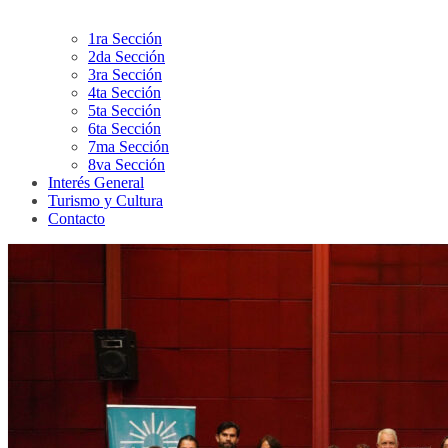
1ra Sección
2da Sección
3ra Sección
4ta Sección
5ta Sección
6ta Sección
7ma Sección
8va Sección
Interés General
Turismo y Cultura
Contacto