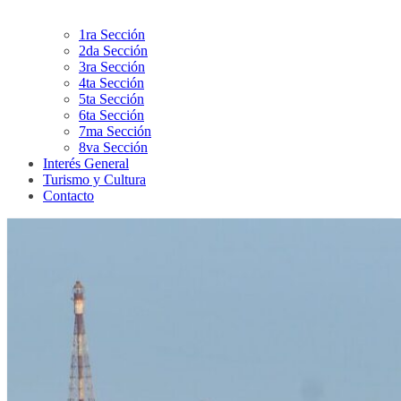
1ra Sección
2da Sección
3ra Sección
4ta Sección
5ta Sección
6ta Sección
7ma Sección
8va Sección
Interés General
Turismo y Cultura
Contacto