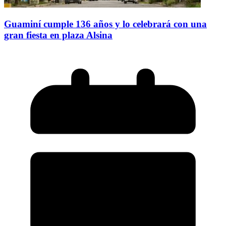
Guaminí cumple 136 años y lo celebrará con una
gran fiesta en plaza Alsina